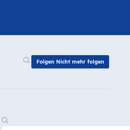
Im Newsroom suchen
Folgen
Nicht mehr folgen
Suche
In mediengalerie suchen