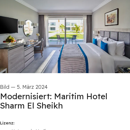
Bild
—
5. März 2024
Modernisiert: Maritim Hotel
Sharm El Sheikh
go to media item
Lizenz: