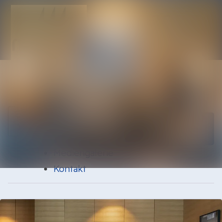
Neueste
Im Newsroom suchen
Meldungen
Alle
Folgen
Nicht
mehr folgen
Meldungen
Mediengalerie
Kontakt