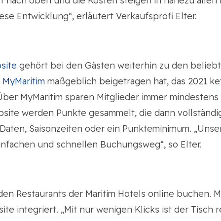
Luft nach oben und die Kosten steigen in nahezu alle
ese Entwicklung“, erläutert Verkaufsprofi Elter.
bsite
gehört bei den Gästen weiterhin zu den belieb
m
MyMaritim
maßgeblich beigetragen hat, das 2021 k
e: Über MyMaritim sparen Mitglieder immer mindeste
bsite werden Punkte gesammelt, die dann vollständi
Daten, Saisonzeiten oder ein Punkteminimum. „Unser
infachen und schnellen Buchungsweg“, so Elter.
 den Restaurants der Maritim Hotels online buchen. M
e integriert. „Mit nur wenigen Klicks ist der Tisch r