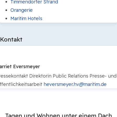
Timmendorfer Strand
Orangerie
Maritim Hotels
Kontakt
arriet Eversmeyer
ressekontakt
Direktorin Public Relations
Presse- und
ffentlichkeitsarbeit
heversmeyer.hv@maritim.de
Tagen und Wohnen unter einem Dach