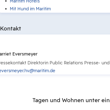
Maritim Hotels
Mit Hund im Maritim
Kontakt
arriet Eversmeyer
ressekontakt
Direktorin Public Relations
Presse- und 
eversmeyer.hv@maritim.de
Tagen und Wohnen unter ei