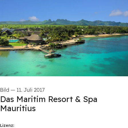
Bild
—
11. Juli 2017
Das Maritim Resort & Spa
Mauritius
go to media item
Lizenz: